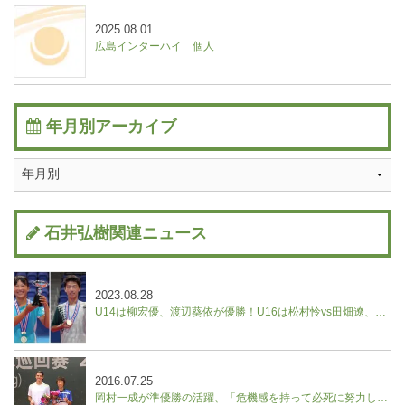
2025.08.01
広島インターハイ 個人
年月別アーカイブ
石井弘樹関連ニュース
2023.08.28
U14は柳宏優、渡辺葵依が優勝！U16は松村怜vs田畑遼、野口紗枝vs山本晄の決勝に。【ユニクロ全日本ジュニアテニス選手権】
2016.07.25
岡村一成が準優勝の活躍、「危機感を持って必死に努力したい」／中国フューチャーズ