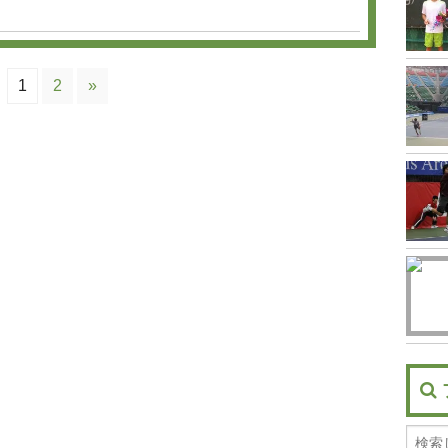
1
2
»