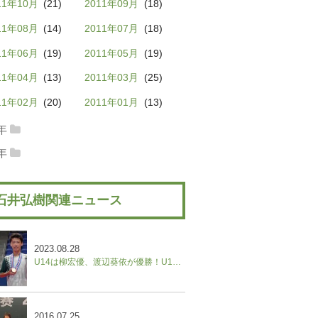
11年10月
(21)
2011年09月
(18)
12年08月
(5)
2012年07月
(7)
13年06月
(9)
2013年05月
(8)
14年04月
(11)
2014年03月
(6)
15年02月
(12)
2015年01月
(11)
11年08月
(14)
2011年07月
(18)
12年06月
(7)
2012年05月
(8)
13年04月
(3)
2013年03月
(9)
14年02月
(7)
2014年01月
(4)
11年06月
(19)
2011年05月
(19)
12年04月
(8)
2012年03月
(15)
13年02月
(4)
2013年01月
(6)
11年04月
(13)
2011年03月
(25)
12年02月
(11)
2012年01月
(13)
11年02月
(20)
2011年01月
(13)
0年
10年12月
(12)
2010年11月
(21)
9年
09年12月
(13)
2009年11月
(9)
10年10月
(22)
2010年09月
(11)
石井弘樹関連ニュース
09年10月
(8)
2009年09月
(13)
10年08月
(21)
2010年07月
(8)
09年08月
(16)
2009年07月
(16)
10年06月
(7)
2010年05月
(12)
2023.08.28
10年04月
(8)
2010年03月
(13)
U14は柳宏優、渡辺葵依が優勝！U16は松村怜vs田畑遼、野口紗枝vs山本晄の決勝に。【ユニクロ全日本ジュニアテニス選手権】
10年02月
(13)
2010年01月
(8)
2016.07.25