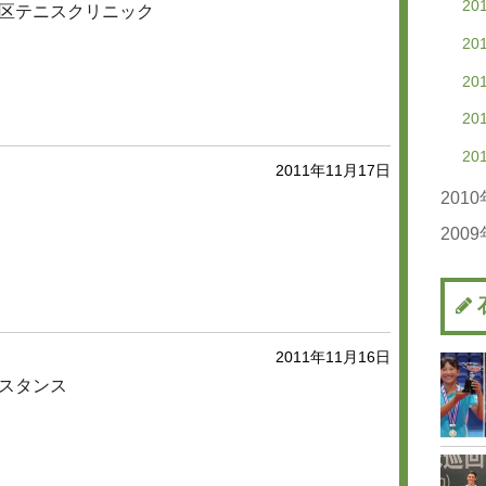
20
20
20
区テニスクリニック
20
20
20
20
20
20
20
20
20
20
20
20
2011年11月17日
201
20
200
20
20
20
20
20
20
2011年11月16日
20
スタンス
20