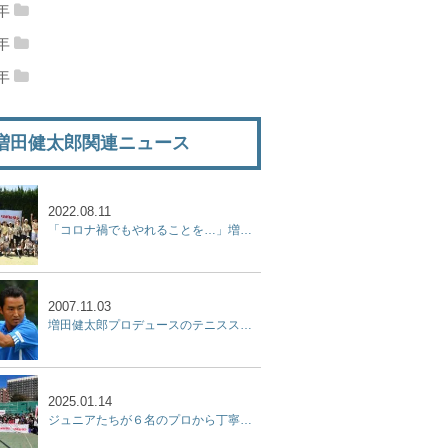
09年12月
(22)
2009年11月
(25)
10年10月
(26)
2010年09月
(30)
8年
11年08月
(24)
2011年07月
(23)
12年06月
(28)
2012年05月
(25)
13年04月
(24)
2013年03月
(25)
14年02月
(22)
2014年01月
(24)
08年12月
(10)
2008年11月
(7)
09年10月
(20)
2009年09月
(17)
7年
10年08月
(32)
2010年07月
(26)
11年06月
(17)
2011年05月
(23)
12年04月
(26)
2012年03月
(14)
13年02月
(23)
2013年01月
(28)
07年12月
(17)
2007年11月
(17)
08年10月
(6)
2008年09月
(8)
6年
09年08月
(27)
2009年07月
(12)
10年06月
(25)
2010年05月
(27)
11年04月
(20)
2011年03月
(24)
12年02月
(23)
2012年01月
(28)
06年12月
(6)
2006年11月
(14)
07年10月
(21)
2007年09月
(25)
08年08月
(16)
2008年07月
(16)
09年06月
(27)
2009年05月
(29)
10年04月
(23)
2010年03月
(29)
11年02月
(25)
2011年01月
(28)
増田健太郎関連ニュース
06年10月
(16)
2006年09月
(13)
07年08月
(18)
2007年07月
(9)
08年06月
(19)
2008年05月
(18)
09年04月
(16)
2009年03月
(19)
10年02月
(28)
2010年01月
(27)
06年08月
(18)
2006年07月
(24)
07年06月
(10)
2007年05月
(9)
08年04月
(16)
2008年03月
(15)
09年02月
(11)
2009年01月
(7)
06年06月
(17)
2006年05月
(5)
2022.08.11
07年04月
(15)
2007年03月
(15)
08年02月
(22)
2008年01月
(19)
「コロナ禍でもやれることを…」増田健太郎、杉山記一プロらが「ジュニア強化練習会」を開催！
07年02月
(12)
2007年01月
(9)
2007.11.03
増田健太郎プロデュースのテニススクールが開校
2025.01.14
ジュニアたちが６名のプロから丁寧なアドバイスを受けた２時間『杉山記一強化練習会 2025 supported by リポビタン』開催