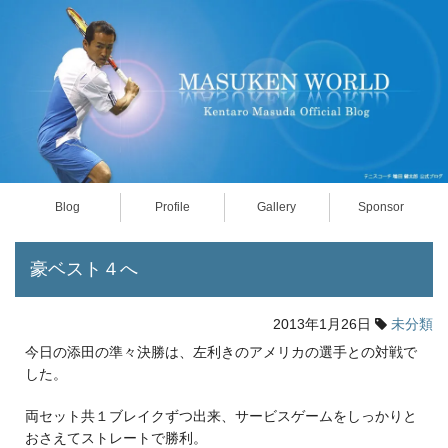
Blog
Profile
Gallery
Sponsor
豪ベスト４へ
2013年1月26日
未分類
今日の添田の準々決勝は、左利きのアメリカの選手との対戦で
した。
両セット共１ブレイクずつ出来、サービスゲームをしっかりと
おさえてストレートで勝利。