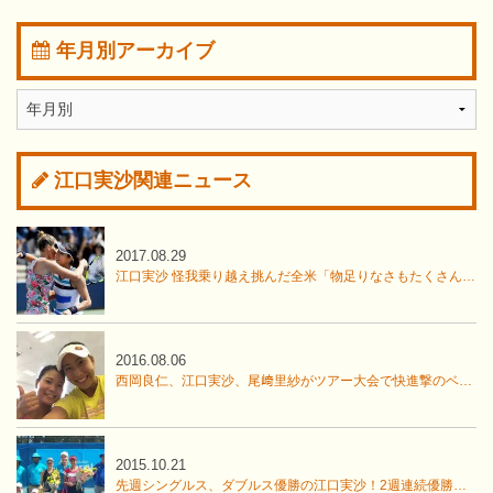
年月別アーカイブ
江口実沙関連ニュース
2017.08.29
江口実沙 怪我乗り越え挑んだ全米「物足りなさもたくさんある」【全米オープン】
2016.08.06
西岡良仁、江口実沙、尾﨑里紗がツアー大会で快進撃のベスト4進出
2015.10.21
先週シングルス、ダブルス優勝の江口実沙！2週連続優勝なるか？ブリスベン2万5千ドル