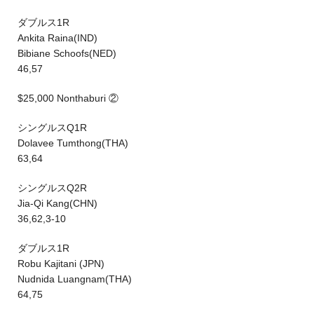
ダブルス1R
Ankita Raina(IND)
Bibiane Schoofs(NED)
46,57
$25,000 Nonthaburi ②
シングルスQ1R
Dolavee Tumthong(THA)
63,64
シングルスQ2R
Jia-Qi Kang(CHN)
36,62,3-10
ダブルス1R
Robu Kajitani (JPN)
Nudnida Luangnam(THA)
64,75