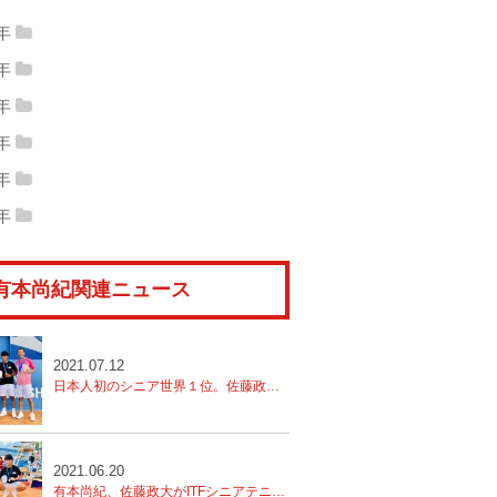
3年
13年09月
(1)
2013年05月
(1)
2年
12年12月
(1)
2012年09月
(3)
13年04月
(1)
1年
11年12月
(1)
2011年10月
(1)
12年06月
(1)
2012年05月
(1)
0年
10年11月
(1)
2010年10月
(3)
11年09月
(2)
2011年05月
(2)
9年
12年03月
(1)
09年12月
(6)
2009年11月
(2)
10年09月
(2)
2010年07月
(1)
8年
11年01月
(1)
08年12月
(4)
2008年11月
(1)
09年10月
(3)
2009年09月
(1)
10年06月
(1)
2010年02月
(2)
有本尚紀関連ニュース
08年10月
(1)
2008年09月
(1)
09年08月
(4)
2009年07月
(1)
08年08月
(3)
2008年07月
(7)
09年06月
(1)
2009年05月
(2)
08年06月
(3)
2021.07.12
09年04月
(2)
2009年01月
(3)
日本人初のシニア世界１位。佐藤政大・有本尚紀が直面したランキング制度の変化
2021.06.20
有本尚紀、佐藤政大がITFシニアテニスツアー45歳以上で世界ランキング１位に！