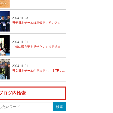
2024.11.23
男子日本チームは準優勝。初のアジア開催で、大きなインパクトを与える。【ITFマスターズ 世界チーム選手権 in 東京 2024 supported by SENKO】
2024.11.21
「娘に戦う姿を見せたい」決勝進出の立役者、本村剛一、寺地貴弘参戦への思い【ITFマスターズ 世界チーム選手権 in 東京 2024 supported by SENKO】
2024.11.21
男女日本チームが準決勝へ！【ITFマスターズ 世界チーム選手権 in 東京 2024 supported by SENKO】
ブログ内検索