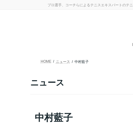
コ
ナ
プロ選手、コーチらによるテニスエキスパートのテニ
ン
ビ
テ
ゲ
ン
ー
ツ
シ
へ
ョ
ス
ン
キ
に
ッ
移
プ
動
HOME
ニュース
中村藍子
ニュース
中村藍子