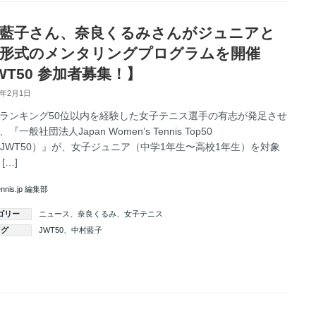
藍子さん、奈良くるみさんがジュニアと
形式のメンタリングプログラムを開催
WT50 参加者募集！】
3年2月1日
ランキング50位以内を経験した女子テニス選手の有志が発足させ
『一般社団法人Japan Women’s Tennis Top50
b（JWT50）』が、女子ジュニア（中学1年生〜高校1年生）を対象
[…]
ennis.jp 編集部
ゴリー
ニュース
、
奈良くるみ
、
女子テニス
タグ
JWT50
、
中村藍子
続きを読む