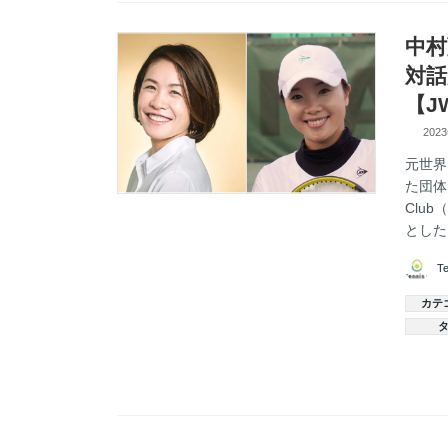
中村
対話
【J
202
元世界
た団体、
Clu
とした 
T
カテ