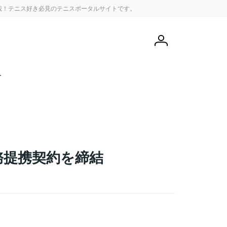
載！テニス好き必見のテニスポータルサイトです。
会
員
登
録
せ
務提携契約を締結