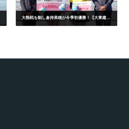
大熱戦を制し倉持美穂が今季初優勝！【大東建託オープン supported by Square Plus】
2026年7月4日