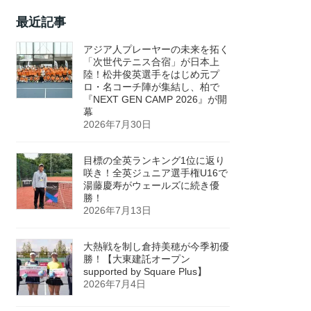
最近記事
アジア人プレーヤーの未来を拓く
「次世代テニス合宿」が日本上
陸！松井俊英選手をはじめ元プ
ロ・名コーチ陣が集結し、柏で
『NEXT GEN CAMP 2026』が開
幕
2026年7月30日
目標の全英ランキング1位に返り
咲き！全英ジュニア選手権U16で
湯藤慶寿がウェールズに続き優
勝！
2026年7月13日
大熱戦を制し倉持美穂が今季初優
勝！【大東建託オープン
supported by Square Plus】
2026年7月4日