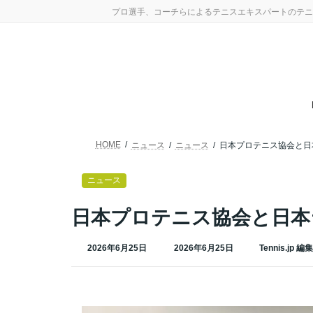
コ
ナ
プロ選手、コーチらによるテニスエキスパートのテニ
ン
ビ
テ
ゲ
ン
ー
ツ
シ
へ
ョ
ス
ン
キ
に
ッ
移
プ
動
HOME
ニュース
ニュース
日本プロテニス協会と日
ニュース
日本プロテニス協会と日本
最
2026年6月25日
2026年6月25日
Tennis.jp 編
終
更
新
日
時
: