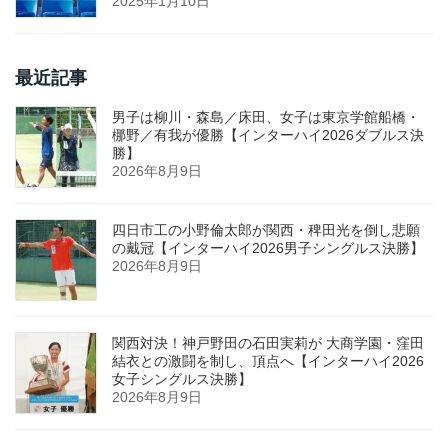
2025年1月10日
最近記事
男子は柳川・森島／床田、女子は東京学館船橋・
梛野／有我が優勝【インターハイ2026ダブルス決
勝】
2026年8月9日
四日市工の小野倫太郎が関西・稗田光を倒し悲願
の戴冠【インターハイ2026男子シングルス決勝】
2026年8月9日
関西対決！神戸野田の石田実莉が 大商学園・窪田
結衣との激闘を制し、頂点へ【インターハイ2026
女子シングルス決勝】
2026年8月9日