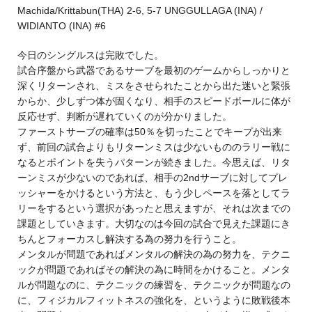
Machida/Krittabun(THA) 2-6, 5-7 UNGGULLAGA (INA) /
WIDIANTO (INA) #6
今日のシングルスは完敗でした。
試合序盤から武器であるサーブを最初のゲームからしっかりと
深くリターンされ、ミスをさせられたことから出た迷いと緊張
からか、少しずつ体が固くなり、相手のスピードボールに体が
反応せず、判断が遅れていくのが分かりました。
ファーストサーブの確率は50％を切ったことでキープが出来
ず、前回の試合よりもリターンミスは少ないもののラリー戦に
なるとポイントを失うパターンが続きました。今思えば、リタ
ーンミスが少ないのであれば、相手の2ndサーブに対してプレ
ッシャーをかけるという方法と、もう少しペースを落としてラ
リーをするという選択があったと思えますが、それは次までの
課題としていきます。大切なのは今回の試合で見えた課題にき
ちんとフォーカスし解決する為の努力を行うこと。
メンタルが問題であればメンタルの解決の為の努力を、テクニ
ックが問題であればその解決の為に時間をかけること。メンタ
ルが問題なのに、テクニックの練習を、テクニックが問題なの
に、フィジカルフィットネスの強化を、というように敗戦後本