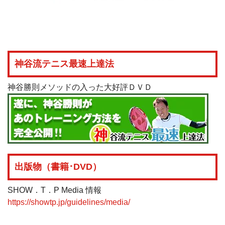
神谷流テニス最速上達法
神谷勝則メソッドの入った大好評ＤＶＤ
出版物（書籍･DVD）
SHOW．T．P Media 情報
https://showtp.jp/guidelines/media/