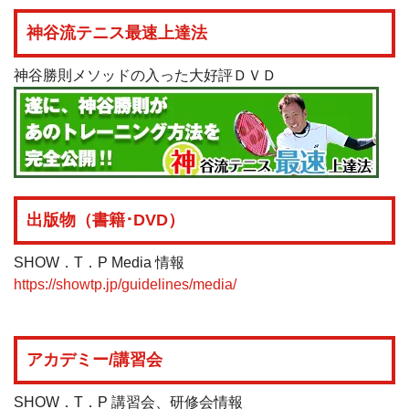
神谷流テニス最速上達法
神谷勝則メソッドの入った大好評ＤＶＤ
出版物（書籍･DVD）
SHOW．T．P Media 情報
https://showtp.jp/guidelines/media/
アカデミー/講習会
SHOW．T．P 講習会、研修会情報