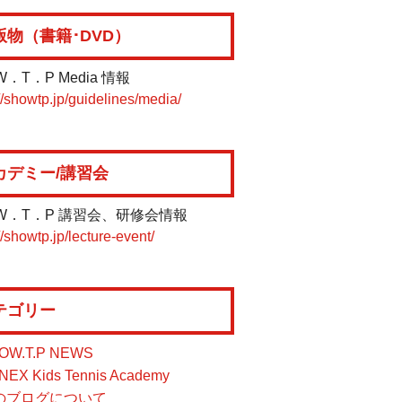
版物（書籍･DVD）
W．T．P Media 情報
//showtp.jp/guidelines/media/
カデミー/講習会
W．T．P 講習会、研修会情報
//showtp.jp/lecture-event/
テゴリー
OW.T.P NEWS
NEX Kids Tennis Academy
のブログについて