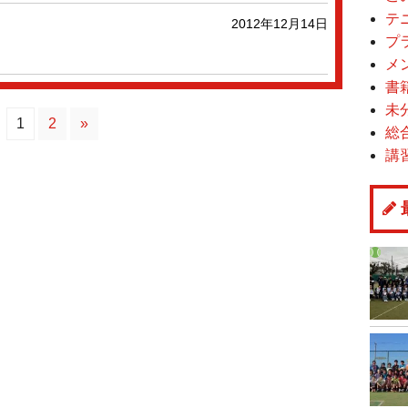
テ
2012年12月14日
プ
メ
書
未
1
2
»
総
講