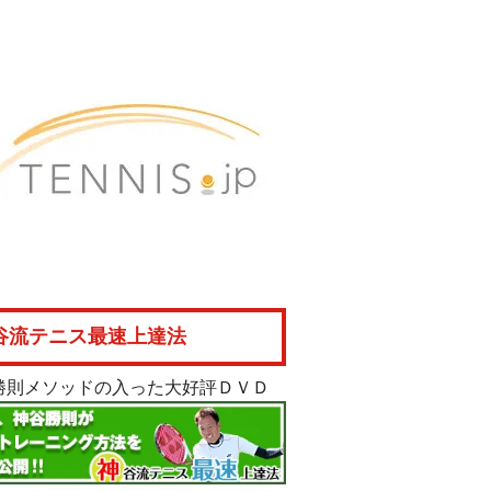
谷流テニス最速上達法
勝則メソッドの入った大好評ＤＶＤ