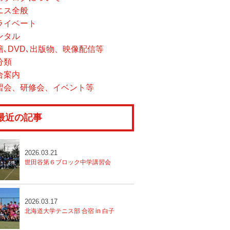
ニス全般
ライベート
ンタル
籍､DVD､出版物、映像配信等
分類
合案内
習会、研修会、イベント等
最近の記事
2026.03.21
世田谷第６ブロック中学講習会
2026.03.17
北海道大学テニス部 合宿 in 白子