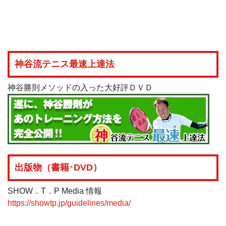
神谷流テニス最速上達法
神谷勝則メソッドの入った大好評ＤＶＤ
出版物（書籍･DVD）
SHOW．T．P Media 情報
https://showtp.jp/guidelines/media/