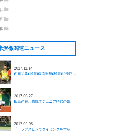
16年06月
(10)
2016年05月
(14)
17年04月
(18)
2017年03月
(9)
12年12月
(28)
2012年11月
(11)
13年10月
(7)
2013年09月
(9)
1年
14年08月
(7)
2014年07月
(16)
15年06月
(16)
2015年05月
(17)
16年04月
(6)
2016年03月
(9)
17年02月
(6)
2017年01月
(5)
11年12月
(22)
2011年11月
(6)
12年10月
(4)
2012年09月
(5)
0年
13年08月
(5)
2013年07月
(17)
14年06月
(28)
2014年05月
(11)
15年04月
(10)
2015年03月
(5)
16年02月
(17)
2016年01月
(18)
10年12月
(18)
2010年11月
(4)
11年10月
(9)
2011年09月
(6)
0年
12年08月
(3)
2012年07月
(10)
13年06月
(27)
2013年05月
(7)
14年04月
(11)
2014年03月
(6)
15年02月
(10)
2015年01月
(12)
00年01月
(3)
10年10月
(6)
2010年09月
(5)
11年08月
(3)
2011年07月
(14)
12年06月
(28)
2012年05月
(6)
13年04月
(18)
2013年03月
(1)
14年02月
(9)
2014年01月
(18)
米沢徹関連ニュース
10年08月
(5)
2010年07月
(9)
11年06月
(30)
2011年05月
(6)
12年04月
(2)
2012年03月
(8)
13年02月
(9)
2013年01月
(5)
10年06月
(30)
2010年05月
(8)
11年04月
(9)
2011年03月
(6)
12年02月
(8)
2012年01月
(6)
2017.11.14
10年04月
(11)
11年02月
(7)
2011年01月
(10)
内藤祐希(16歳)藤原里華(36歳)組優勝【安藤証券オープン】
2017.06.27
田島尚輝、錦織圭ジュニア時代のヨーロッパ遠征に続くチャレンジ
2017.02.05
「トップスピンでタイミングをずらしネットをうかがう」西岡リタイアも内山が勝利し日本が1勝、国別対抗戦デ杯