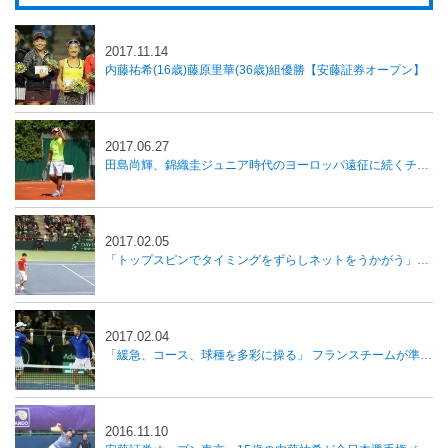
2017.11.14
内藤祐希(16歳)藤原里華(36歳)組優勝【安藤証券オープン】
2017.06.27
田島尚輝、錦織圭ジュニア時代のヨーロッパ遠征に続くチャレンジ
2017.02.05
「トップスピンでタイミングをずらしネットをうかがう」西岡リタイアも内山が勝利し日本が1勝、国別対抗戦デ杯
2017.02.04
「緩急、コース、球種を多彩に操る」 フランスチームが準々決勝進出、国別対抗戦デ杯
2016.11.10