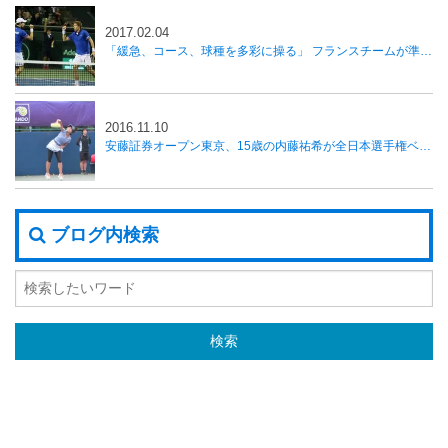
2017.02.04
「緩急、コース、球種を多彩に操る」 フランスチームが準々決勝進出、国別対抗戦デ杯
2016.11.10
安藤証券オープン東京、15歳の内藤祐希が全日本選手権ベスト8に勝利し初戦突破
ブログ内検索