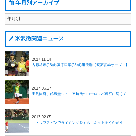
年月別アーカイブ
米沢徹関連ニュース
2017.11.14
内藤祐希(16歳)藤原里華(36歳)組優勝【安藤証券オープン】
2017.06.27
田島尚輝、錦織圭ジュニア時代のヨーロッパ遠征に続くチャレンジ
2017.02.05
「トップスピンでタイミングをずらしネットをうかがう」西岡リタイアも内山が勝利し日本が1勝、国別対抗戦デ杯