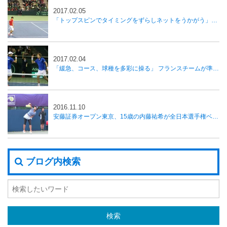
2017.02.05
「トップスピンでタイミングをずらしネットをうかがう」西岡リタイアも内山が勝利し日本が1勝、国別対抗戦デ杯
2017.02.04
「緩急、コース、球種を多彩に操る」 フランスチームが準々決勝進出、国別対抗戦デ杯
2016.11.10
安藤証券オープン東京、15歳の内藤祐希が全日本選手権ベスト8に勝利し初戦突破
ブログ内検索