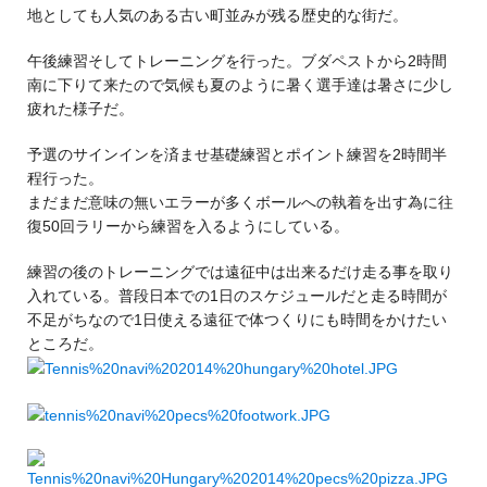
地としても人気のある古い町並みが残る歴史的な街だ。
午後練習そしてトレーニングを行った。ブダペストから2時間
南に下りて来たので気候も夏のように暑く選手達は暑さに少し
疲れた様子だ。
予選のサインインを済ませ基礎練習とポイント練習を2時間半
程行った。
まだまだ意味の無いエラーが多くボールへの執着を出す為に往
復50回ラリーから練習を入るようにしている。
練習の後のトレーニングでは遠征中は出来るだけ走る事を取り
入れている。普段日本での1日のスケジュールだと走る時間が
不足がちなので1日使える遠征で体つくりにも時間をかけたい
ところだ。