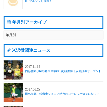
ITFブルンジも優勝！
年月別アーカイブ
米沢徹関連ニュース
2017.11.14
内藤祐希(16歳)藤原里華(36歳)組優勝【安藤証券オープン】
2017.06.27
田島尚輝、錦織圭ジュニア時代のヨーロッパ遠征に続くチャレンジ