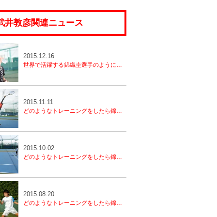
15年12月
(4)
2015年11月
(2)
16年10月
(5)
2016年09月
(6)
17年08月
(4)
2017年07月
(5)
18年06月
(3)
2018年05月
(3)
19年04月
(2)
2019年03月
(1)
20年01月
(2)
武井敦彦関連ニュース
16年08月
(4)
2016年07月
(6)
17年06月
(4)
2017年05月
(4)
18年04月
(3)
2018年03月
(4)
19年02月
(3)
2019年01月
(2)
16年06月
(4)
2016年05月
(7)
17年04月
(5)
2017年03月
(3)
18年02月
(4)
2018年01月
(5)
2015.12.16
16年04月
(5)
2016年03月
(5)
17年02月
(5)
2017年01月
(5)
世界で活躍する錦織圭選手のようになる為に必要な事④
16年02月
(4)
2016年01月
(5)
2015.11.11
どのようなトレーニングをしたら錦織圭選手のようになれるのか？（3）
2015.10.02
どのようなトレーニングをしたら錦織圭選手のようになれるのか？（2）
2015.08.20
どのようなトレーニングをしたら錦織圭選手のようになれるのか？（1）