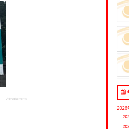
Advertisements
202
20
20