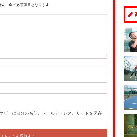
20
20
20
20
せん。全て必須項目となります。
20
20
20
20
20
20
20
20
20
20
20
20
ウザーに自分の名前、メールアドレス、サイトを保存