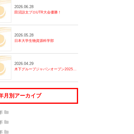
2026.06.28
田沼諒太プロUTR大会優勝！
2026.05.28
日本大学生物資源科学部
2026.04.29
木下グループジャパンオープン2025におけるフィットネスセンター運営の実践報告
年月別アーカイブ
6年
26年07月
(1)
2026年06月
(1)
5年
25年12月
(1)
2025年11月
(1)
26年05月
(1)
2026年04月
(1)
4年