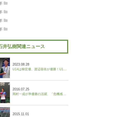
13年12月
(4)
2013年11月
(6)
14年10月
(22)
2014年09月
(17)
2年
15年08月
(17)
2015年07月
(11)
16年06月
(7)
2016年05月
(12)
17年04月
(10)
2017年03月
(16)
18年02月
(6)
2018年01月
(7)
12年12月
(8)
2012年11月
(9)
13年10月
(8)
2013年09月
(7)
1年
14年08月
(11)
2014年07月
(18)
15年06月
(19)
2015年05月
(11)
16年04月
(10)
2016年03月
(22)
17年02月
(7)
2017年01月
(6)
11年12月
(12)
2011年11月
(20)
12年10月
(10)
2012年09月
(7)
0年
13年08月
(6)
2013年07月
(7)
14年06月
(24)
2014年05月
(17)
15年04月
(13)
2015年03月
(25)
16年02月
(12)
2016年01月
(9)
10年12月
(12)
2010年11月
(21)
11年10月
(21)
2011年09月
(18)
9年
12年08月
(5)
2012年07月
(7)
13年06月
(9)
2013年05月
(8)
14年04月
(11)
2014年03月
(6)
15年02月
(12)
2015年01月
(11)
09年12月
(13)
2009年11月
(9)
10年10月
(22)
2010年09月
(11)
11年08月
(14)
2011年07月
(18)
12年06月
(7)
2012年05月
(8)
13年04月
(3)
2013年03月
(9)
14年02月
(7)
2014年01月
(4)
石井弘樹関連ニュース
09年10月
(8)
2009年09月
(13)
10年08月
(21)
2010年07月
(8)
11年06月
(19)
2011年05月
(19)
12年04月
(8)
2012年03月
(15)
13年02月
(4)
2013年01月
(6)
09年08月
(16)
2009年07月
(16)
10年06月
(7)
2010年05月
(12)
11年04月
(13)
2011年03月
(25)
12年02月
(11)
2012年01月
(13)
2023.08.28
10年04月
(8)
2010年03月
(13)
11年02月
(20)
2011年01月
(13)
U14は柳宏優、渡辺葵依が優勝！U16は松村怜vs田畑遼、野口紗枝vs山本晄の決勝に。【ユニクロ全日本ジュニアテニス選手権】
10年02月
(13)
2010年01月
(8)
2016.07.25
岡村一成が準優勝の活躍、「危機感を持って必死に努力したい」／中国フューチャーズ
2015.11.01