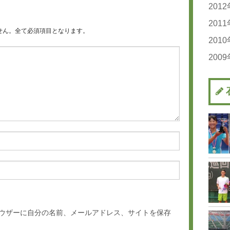
20
20
201
20
20
20
20
20
20
201
20
20
20
20
せん。全て必須項目となります。
20
20
201
20
20
20
20
20
20
200
20
20
20
20
20
20
20
20
20
20
20
20
20
20
20
20
20
20
20
20
20
20
ウザーに自分の名前、メールアドレス、サイトを保存