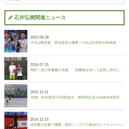
石井弘樹関連ニュース
2023.08.28
U14は柳宏優、渡辺葵依が優勝！U16は松村怜vs田畑遼、野口紗枝vs山本晄の決勝に。【ユニクロ全日本ジュニアテニス選手権】
2016.07.25
岡村一成が準優勝の活躍、「危機感を持って必死に努力したい」／中国フューチャーズ
2015.11.01
39歳、鈴木貴男が2回戦進出、第90回記念大会橋本総業全日本テニス選手権
2014.12.15
添田豪が全勝で優勝、国内トッププロ参加のヒートジャパン