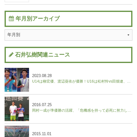
年月別アーカイブ
石井弘樹関連ニュース
2023.08.28
U14は柳宏優、渡辺葵依が優勝！U16は松村怜vs田畑遼、野口紗枝vs山本晄の決勝に。【ユニクロ全日本ジュニアテニス選手権】
2016.07.25
岡村一成が準優勝の活躍、「危機感を持って必死に努力したい」／中国フューチャーズ
2015.11.01