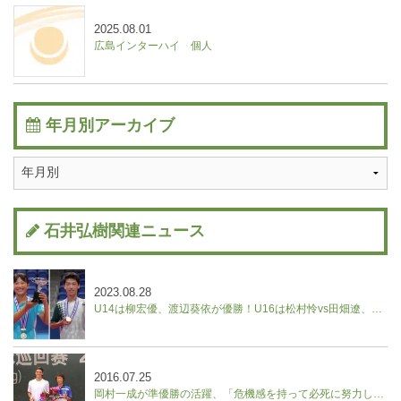
2025.08.01
広島インターハイ 個人
年月別アーカイブ
石井弘樹関連ニュース
2023.08.28
U14は柳宏優、渡辺葵依が優勝！U16は松村怜vs田畑遼、野口紗枝vs山本晄の決勝に。【ユニクロ全日本ジュニアテニス選手権】
2016.07.25
岡村一成が準優勝の活躍、「危機感を持って必死に努力したい」／中国フューチャーズ