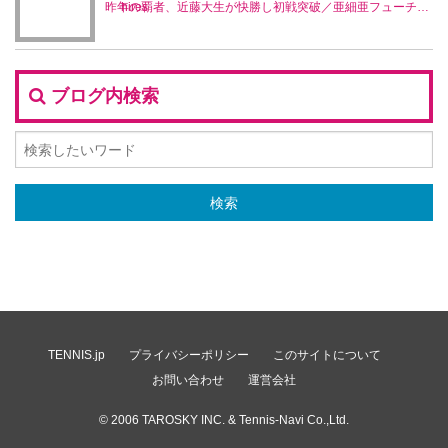
昨年の覇者、近藤大生が快勝し初戦突破／亜細亜フューチャーズ
ブログ内検索
TENNIS.jp
プライバシーポリシー
このサイトについて
お問い合わせ
運営会社
© 2006
TAROSKY INC.
& Tennis-Navi Co.,Ltd.