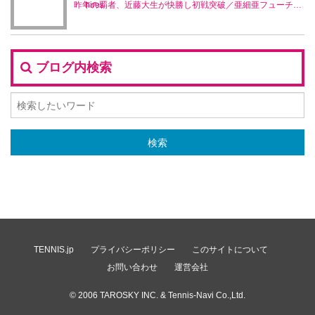
昨年の覇者、近藤大生が快勝し初戦突破／亜細亜フューチャーズ
ブログ内検索
TENNIS.jp
プライバシーポリシー
このサイトについて
お問い合わせ
運営会社
© 2006
TAROSKY INC.
& Tennis-Navi Co.,Ltd.