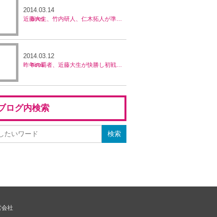
2014.03.14
近藤大生、竹内研人、仁木拓人が準決勝進出／亜細亜フューチャーズ
2014.03.12
昨年の覇者、近藤大生が快勝し初戦突破／亜細亜フューチャーズ
ブログ内検索
営会社