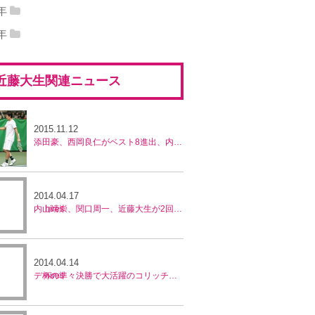
10年12月
(5)
2010年11月
(12)
11年10月
(10)
2011年09月
(7)
9年
12年07月
(5)
2012年06月
(3)
13年06月
(3)
2013年05月
(3)
14年03月
(1)
2014年02月
(2)
09年12月
(5)
2009年11月
(13)
10年10月
(13)
2010年09月
(8)
8年
11年08月
(6)
2011年07月
(16)
12年05月
(7)
2012年04月
(2)
13年04月
(3)
2013年03月
(5)
14年01月
(2)
08年12月
(7)
2008年11月
(14)
09年10月
(16)
2009年09月
(6)
10年08月
(14)
2010年07月
(12)
11年06月
(10)
2011年05月
(11)
12年03月
(12)
2012年02月
(5)
13年02月
(1)
2013年01月
(3)
近藤大生関連ニュース
08年10月
(17)
2008年09月
(16)
09年08月
(7)
2009年07月
(15)
10年06月
(15)
2010年05月
(9)
11年04月
(8)
2011年03月
(10)
12年01月
(7)
08年08月
(14)
2008年07月
(13)
09年06月
(19)
2009年05月
(7)
10年04月
(18)
2010年03月
(20)
11年02月
(6)
2011年01月
(7)
08年06月
(6)
2008年05月
(15)
2015.11.12
09年04月
(15)
2009年03月
(11)
10年02月
(6)
2010年01月
(8)
添田豪、西岡良仁がベスト8進出、内山靖崇、大西賢と近藤大生ペアは惜敗、兵庫ノアチャレンジャー
08年04月
(7)
2008年03月
(18)
09年02月
(8)
2009年01月
(13)
08年02月
(4)
2014.04.17
内山靖崇、関口周一、近藤大生が2回戦敗退／中国・フューチャーズ
2014.04.14
デ杯の準々決勝で大活躍のコリッチが準優勝、内山靖崇、近藤大生はベスト4の活躍／中国・フューチャーズ