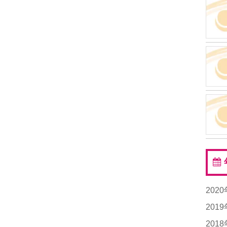
202
20
201
20
201