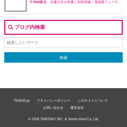
昨年の覇者、近藤大生が快勝し初戦突破／亜細亜フューチャーズ
ブログ内検索
TENNIS.jp
プライバシーポリシー
このサイトについて
お問い合わせ
運営会社
© 2006
TAROSKY INC.
& Tennis-Navi Co.,Ltd.