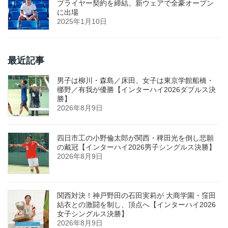
プライヤー契約を締結。新ウェアで全豪オープン
に出場
2025年1月10日
最近記事
男子は柳川・森島／床田、女子は東京学館船橋・
梛野／有我が優勝【インターハイ2026ダブルス決
勝】
2026年8月9日
四日市工の小野倫太郎が関西・稗田光を倒し悲願
の戴冠【インターハイ2026男子シングルス決勝】
2026年8月9日
関西対決！神戸野田の石田実莉が 大商学園・窪田
結衣との激闘を制し、頂点へ【インターハイ2026
女子シングルス決勝】
2026年8月9日