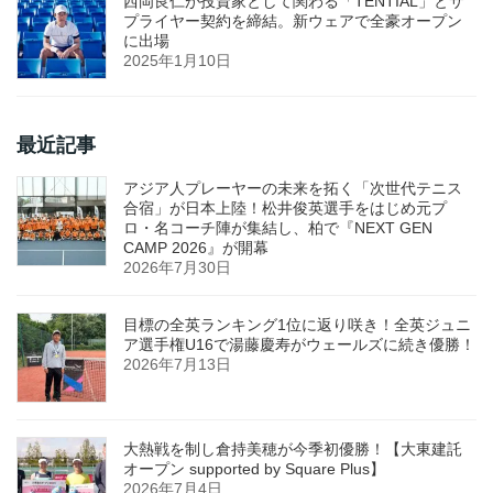
西岡良仁が投資家として関わる「TENTIAL」とサ
プライヤー契約を締結。新ウェアで全豪オープン
に出場
2025年1月10日
最近記事
アジア人プレーヤーの未来を拓く「次世代テニス
合宿」が日本上陸！松井俊英選手をはじめ元プ
ロ・名コーチ陣が集結し、柏で『NEXT GEN
CAMP 2026』が開幕
2026年7月30日
目標の全英ランキング1位に返り咲き！全英ジュニ
ア選手権U16で湯藤慶寿がウェールズに続き優勝！
2026年7月13日
大熱戦を制し倉持美穂が今季初優勝！【大東建託
オープン supported by Square Plus】
2026年7月4日