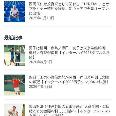
西岡良仁が投資家として関わる「TENTIAL」とサ
プライヤー契約を締結。新ウェアで全豪オープン
に出場
2025年1月10日
最近記事
男子は柳川・森島／床田、女子は東京学館船橋・
梛野／有我が優勝【インターハイ2026ダブルス決
勝】
2026年8月9日
四日市工の小野倫太郎が関西・稗田光を倒し悲願
の戴冠【インターハイ2026男子シングルス決勝】
2026年8月9日
関西対決！神戸野田の石田実莉が 大商学園・窪田
結衣との激闘を制し、頂点へ【インターハイ2026
女子シングルス決勝】