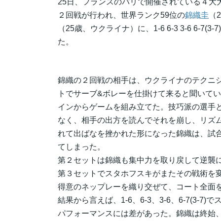
25日、フランスのパリで開催されている４大
２回戦が行われ、世界ランク59位の
錦織圭
（
（25歳、ウクライナ）に、1-6 6-3 3-6 6-
た。
錦織の２回戦の相手は、ウクライナのテクニ
トでサーブ&ボレーを仕掛けて来ると聞いて
インからゲームを組み立てた。技巧派の選手
なく、相手の出方を読んでそれを崩し、リズ
れて出ばなを挫かれた形になった錦織は、試合
てしまった。
第２セットは錦織も集中力を取り戻して逆襲に
第３セットでスタホフスキがまたその戦術を
得意のネップレーを織り交ぜて、コート全面
結果から言えば、1-6、6-3、3-6、6-7(
パフォーマンスには差があった。錦織は終始