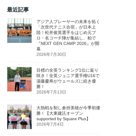
最近記事
アジア人プレーヤーの未来を拓く
「次世代テニス合宿」が日本上
陸！松井俊英選手をはじめ元プ
ロ・名コーチ陣が集結し、柏で
『NEXT GEN CAMP 2026』が開
幕
2026年7月30日
目標の全英ランキング1位に返り
咲き！全英ジュニア選手権U16で
湯藤慶寿がウェールズに続き優
勝！
2026年7月13日
大熱戦を制し倉持美穂が今季初優
勝！【大東建託オープン
supported by Square Plus】
2026年7月4日