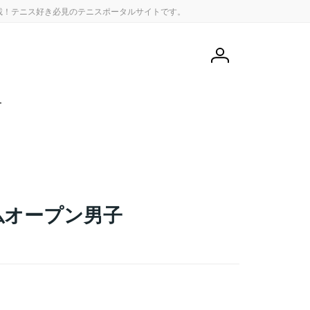
載！テニス好き必見のテニスポータルサイトです。
会
員
登
録
せ
仏オープン男子