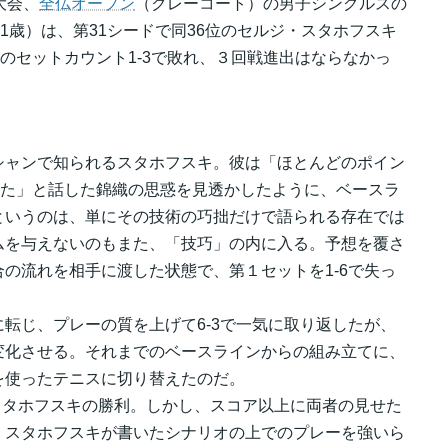
大会、
全仏オープン
（クレーコート）の男子シングルスの
21歳）は、第31シードで同36位のセルジ・スタホフスキ
7(3-7)のセットカウント1-3で敗れ、３回戦進出はならなかっ
シャンで知られるスタホフスキ。彼は「ほとんどのポイン
いた」と話した錦織の思惑を見透かしたように、ベースラ
というのは、単にその技術の巧拙だけで語られる存在では
ムを与えないのもまた、「技巧」の内に入る。予想を覆さ
の流れを相手に渡した状態で、第１セットを1-6で失っ
転じ、プレーの質を上げて6-3で一気に取り返したが、
変化させる。それまでのベースラインからの組み立てに、
を使ったテニスに切り替えたのだ。
3-7)でスタホフスキの勝利。しかし、スコア以上に両者の見せた
、スタホフスキが書いたシナリオの上でのプレーを強いら