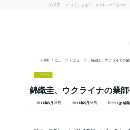
コ
ナ
プロ選手、コーチらによるテニスエキスパートのテニ
ン
ビ
テ
ゲ
ン
ー
ツ
シ
へ
ョ
ス
ン
キ
に
ッ
移
プ
動
HOME
ニュース
ニュース
錦織圭、ウクライナの業
ニュース
錦織圭、ウクライナの業師
最
2011年5月26日
2011年5月26日
Tennis.jp 編
終
更
新
日
時
: