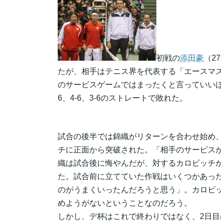
初戦の
添田豪
（2
たが、相手はテニス界を代表する「エースマ
のサービスゲームではまったくと言っていいほ
6、4-6、3-6のストレートで敗れた。
試合の後半では錦織がリターンを合わせ始め
チに正面から突破された。「相手のサービス
織は試合後に悔やんだが、対するカロビッチ
た。試合前に立てていた作戦はいくつかあっ
のがうまくいったんだろうと思う」。カロビ
めようがないということなのだろう。
しかし、デ杯はこれで終わりではなく、2日目