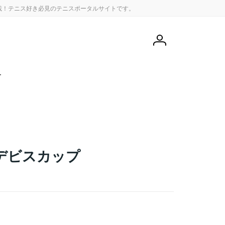
載！テニス好き必見のテニスポータルサイトです。
会
員
登
録
せ
デビスカップ