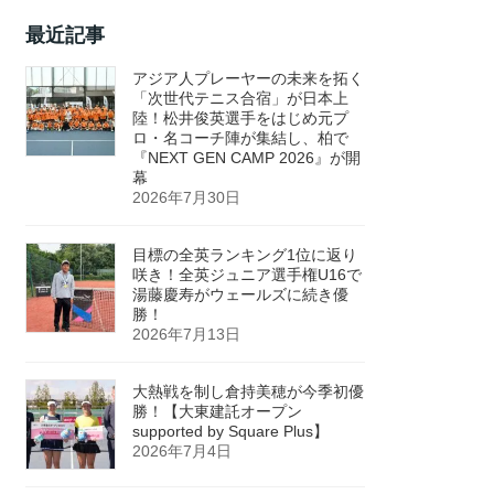
最近記事
アジア人プレーヤーの未来を拓く
「次世代テニス合宿」が日本上
陸！松井俊英選手をはじめ元プ
ロ・名コーチ陣が集結し、柏で
『NEXT GEN CAMP 2026』が開
幕
2026年7月30日
目標の全英ランキング1位に返り
咲き！全英ジュニア選手権U16で
湯藤慶寿がウェールズに続き優
勝！
2026年7月13日
大熱戦を制し倉持美穂が今季初優
勝！【大東建託オープン
supported by Square Plus】
2026年7月4日