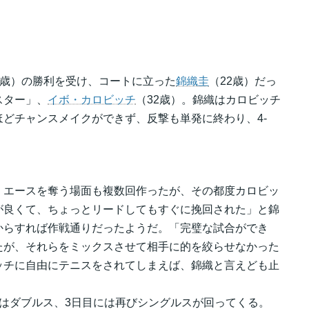
7歳）の勝利を受け、コートに立った
錦織圭
（22歳）だっ
スター」、
イボ・カロビッチ
（32歳）。錦織はカロビッチ
どチャンスメイクができず、反撃も単発に終わり、4-
、エースを奪う場面も複数回作ったが、その都度カロビッ
が良くて、ちょっとリードしてもすぐに挽回された」と錦
からすれば作戦通りだったようだ。「完璧な試合ができ
たが、それらをミックスさせて相手に的を絞らせなかった
ッチに自由にテニスをされてしまえば、錦織と言えども止
はダブルス、3日目には再びシングルスが回ってくる。