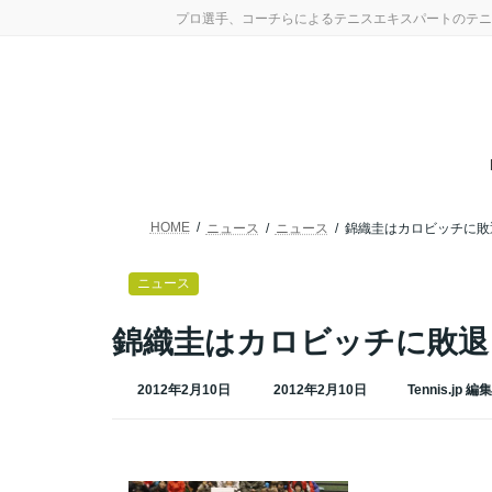
コ
ナ
プロ選手、コーチらによるテニスエキスパートのテニ
ン
ビ
テ
ゲ
ン
ー
ツ
シ
へ
ョ
ス
ン
キ
に
ッ
移
プ
動
HOME
ニュース
ニュース
錦織圭はカロビッチに敗
ニュース
錦織圭はカロビッチに敗退
最
2012年2月10日
2012年2月10日
Tennis.jp 編
終
更
新
日
時
: