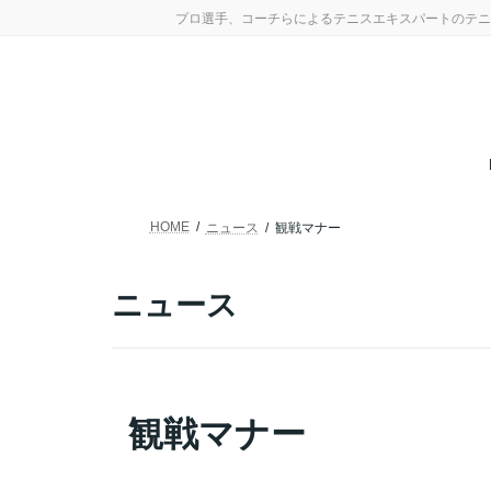
コ
ナ
プロ選手、コーチらによるテニスエキスパートのテニ
ン
ビ
テ
ゲ
ン
ー
ツ
シ
へ
ョ
ス
ン
キ
に
ッ
移
プ
動
HOME
ニュース
観戦マナー
ニュース
観戦マナー