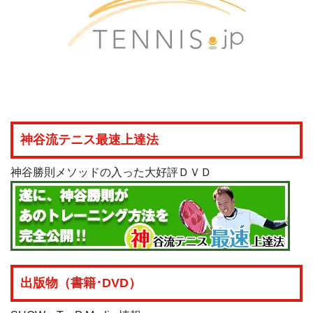
神谷流テニス最速上達法
神谷勝則メソッドの入った大好評ＤＶＤ
出版物（書籍･DVD）