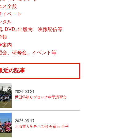
ニス全般
ライベート
ンタル
籍､DVD､出版物、映像配信等
分類
合案内
習会、研修会、イベント等
最近の記事
2026.03.21
世田谷第６ブロック中学講習会
2026.03.17
北海道大学テニス部 合宿 in 白子