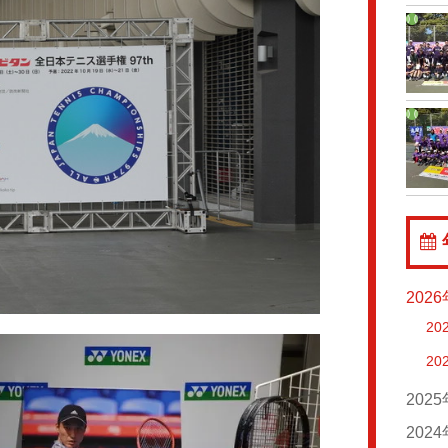
202
20
20
202
20
202