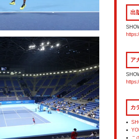
出
SHO
https:
ア
SHO
https:
カ
SH
YO
こ