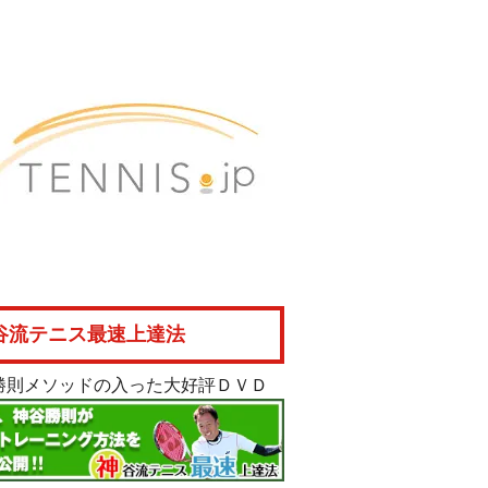
谷流テニス最速上達法
勝則メソッドの入った大好評ＤＶＤ