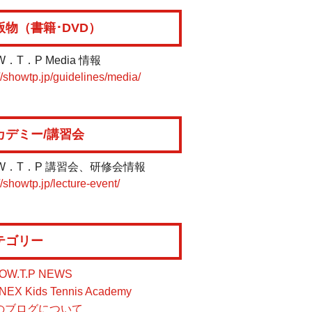
版物（書籍･DVD）
W．T．P Media 情報
//showtp.jp/guidelines/media/
カデミー/講習会
W．T．P 講習会、研修会情報
//showtp.jp/lecture-event/
テゴリー
OW.T.P NEWS
NEX Kids Tennis Academy
のブログについて