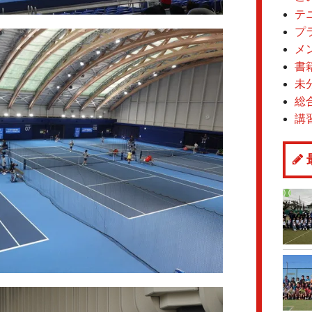
テ
プ
メ
書
未
総
講