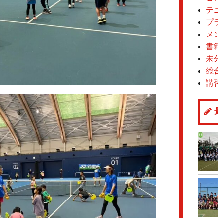
テ
プ
メ
書
未
総
講