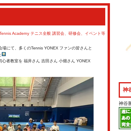
Tennis Academy
テニス全般
講習会、研修会、イベント等
O会場にて、多くのTennis YONEX ファンの皆さんと
た
心者教室を 福井さん 吉田さん 小畑さん YONEX
神
神谷