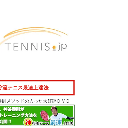
谷流テニス最速上達法
勝則メソッドの入った大好評ＤＶＤ