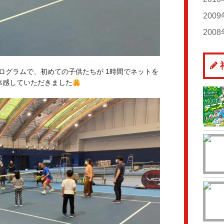
20
20
20
20
20
200
20
20
20
20
20
20
200
20
20
20
20
20
20
20
20
20
20
20
20
20
20
20
ademy プログラムで、初めての子供たちが 1時間でネットを
20
体感していただきました
20
20
20
20
20
20
20
20
20