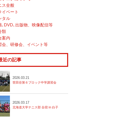
ニス全般
ライベート
ンタル
籍､DVD､出版物、映像配信等
分類
合案内
習会、研修会、イベント等
最近の記事
2026.03.21
世田谷第６ブロック中学講習会
2026.03.17
北海道大学テニス部 合宿 in 白子