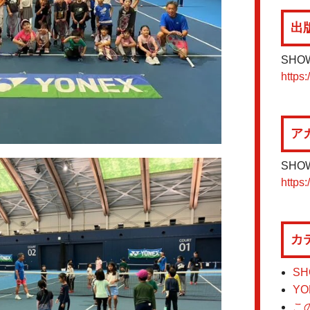
出
SHO
https:
ア
SHO
https:
カ
SH
YO
こ