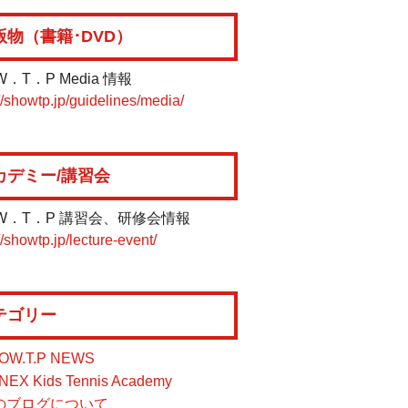
版物（書籍･DVD）
W．T．P Media 情報
//showtp.jp/guidelines/media/
カデミー/講習会
W．T．P 講習会、研修会情報
//showtp.jp/lecture-event/
テゴリー
OW.T.P NEWS
NEX Kids Tennis Academy
のブログについて