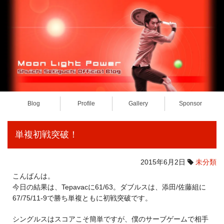
Blog
Profile
Gallery
Sponsor
単複初戦突破！
2015年6月2日
未分類
こんばんは。
今日の結果は、Tepavacに61/63。ダブルスは、添田/佐藤組に
67/75/11-9で勝ち単複ともに初戦突破です。
シングルスはスコアこそ簡単ですが、僕のサーブゲームで相手