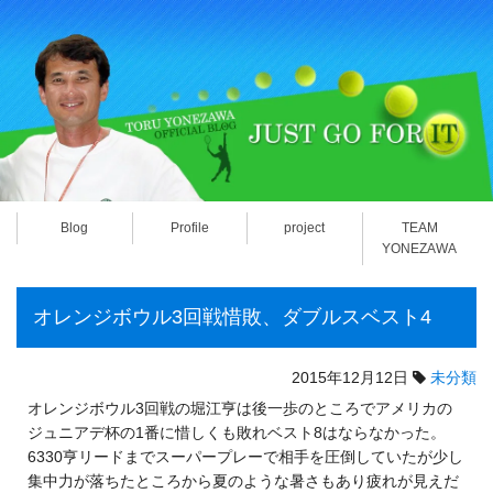
Blog
Profile
project
TEAM
YONEZAWA
オレンジボウル3回戦惜敗、ダブルスベスト4
2015年12月12日
未分類
オレンジボウル3回戦の堀江亨は後一歩のところでアメリカの
ジュニアデ杯の1番に惜しくも敗れベスト8はならなかった。
6330亨リードまでスーパープレーで相手を圧倒していたが少し
集中力が落ちたところから夏のような暑さもあり疲れが見えだ