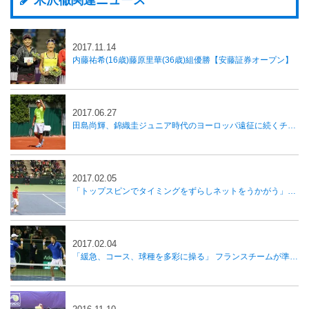
2017.11.14
内藤祐希(16歳)藤原里華(36歳)組優勝【安藤証券オープン】
2017.06.27
田島尚輝、錦織圭ジュニア時代のヨーロッパ遠征に続くチャレンジ
2017.02.05
「トップスピンでタイミングをずらしネットをうかがう」西岡リタイアも内山が勝利し日本が1勝、国別対抗戦デ杯
2017.02.04
「緩急、コース、球種を多彩に操る」 フランスチームが準々決勝進出、国別対抗戦デ杯