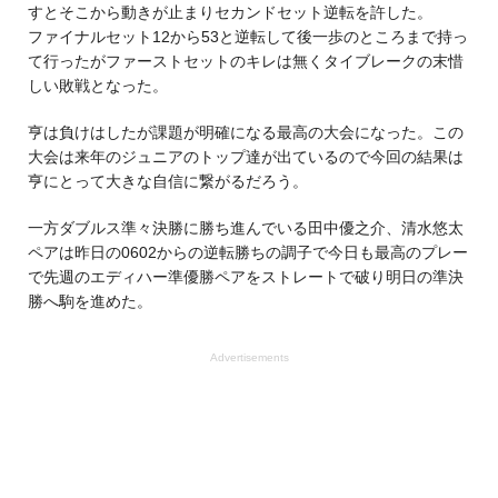
すとそこから動きが止まりセカンドセット逆転を許した。
ファイナルセット12から53と逆転して後一歩のところまで持っ
て行ったがファーストセットのキレは無くタイブレークの末惜
しい敗戦となった。
亨は負けはしたが課題が明確になる最高の大会になった。この
大会は来年のジュニアのトップ達が出ているので今回の結果は
亨にとって大きな自信に繋がるだろう。
一方ダブルス準々決勝に勝ち進んでいる田中優之介、清水悠太
ペアは昨日の0602からの逆転勝ちの調子で今日も最高のプレー
で先週のエディハー準優勝ペアをストレートで破り明日の準決
勝へ駒を進めた。
Advertisements