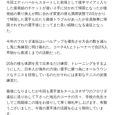
今回エディハーからスタートした前発として後半マイアミ入り
した後発組のチケットが違い２手に分かれて帰国となったが後
発組の乗り換えが間に合わず変更の便も満席状態で2日かかり
で帰国した選手も出たり最後トラブルがあったが全員無事に帰
国それぞれの選手達にとってまた良い経験になる遠征となっ
た。
今年のフロリダ遠征はレベルアップを優先させ大会の数を減ら
し兎に角練習に明け暮れた。コーチ4人とトレーナーで合計5人
早朝から夜遅くまでの活動だった。
試合の後も体調を見て出来るだけ練習、トレーニングをするよ
うにした。日本人が海外の力強い選手に勝つ為にオールラウン
ドなテニスを目指しているのだがそれには多彩なテニスの反復
練習だ。
最後になりましたが今回も選手達をチームヨネザワのフロリダ
遠征に送り出して下さった地元のコーチの方々、学校の先生そ
してご両親様この場をお借りして厚く御礼申し上げます。有難
うございました。今後の選手達の活躍を心より期待していま
す。