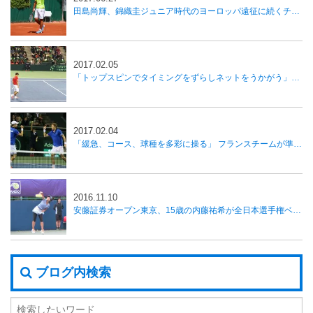
田島尚輝、錦織圭ジュニア時代のヨーロッパ遠征に続くチャレンジ
2017.02.05
「トップスピンでタイミングをずらしネットをうかがう」西岡リタイアも内山が勝利し日本が1勝、国別対抗戦デ杯
2017.02.04
「緩急、コース、球種を多彩に操る」 フランスチームが準々決勝進出、国別対抗戦デ杯
2016.11.10
安藤証券オープン東京、15歳の内藤祐希が全日本選手権ベスト8に勝利し初戦突破
ブログ内検索