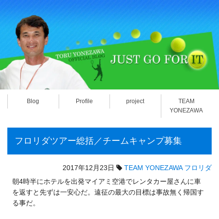
Blog
Profile
project
TEAM
YONEZAWA
フロリダツアー総括／チームキャンプ募集
2017年12月23日
TEAM YONEZAWA
フロリダ
朝4時半にホテルを出発マイアミ空港でレンタカー屋さんに車
を返すと先ずは一安心だ。遠征の最大の目標は事故無く帰国す
る事だ。