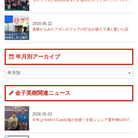
2018.06.22
真横からみたアガシのフォアの打点が後ろで凄く驚いた話
年月別アーカイブ
金子英樹関連ニュース
2026.05.03
今年はYoshi’s Cup出場が目標！全英ジュニア選手権U16で湯藤慶寿が優勝！