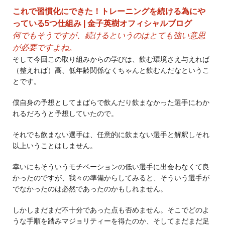
これで習慣化にできた！トレーニングを続ける為にや
っている5つ仕組み | 金子英樹オフィシャルブログ
何でもそうですが、続けるというのはとても強い意思
が必要ですよね。
そして今回この取り組みからの学びは、飲む環境さえ与えれば
（整えれば）高、低年齢関係なくちゃんと飲むんだなというこ
とです。
僕自身の予想としてまばらで飲んだり飲まなかった選手にわか
れるだろうと予想していたので。
それでも飲まない選手は、任意的に飲まない選手と解釈しそれ
以上いうことはしません。
幸いにもそういうモチベーションの低い選手に出会わなくて良
かったのですが、我々の準備からしてみると、そういう選手が
でなかったのは必然であったのかもしれません。
しかしまだまだ不十分であった点も否めません。そこでどのよ
うな手順を踏みマジョリティーを得たのか、そしてまだまだ足