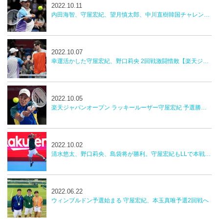
2022.10.11
内田海智、守屋宏紀、望月慎太郎、中川直樹韓国チャレンジャー
2022.10.07
幸運活かした守屋宏紀、野口莉央 2回戦激闘惜敗【楽天ジャパンオープン】
2022.10.05
楽天ジャパンオープン ラッキールーザー守屋宏紀 予選勝者野口莉央 勝利 2回戦へ
2022.10.02
清水悠太、野口莉央、島袋将が勝利。守屋宏紀もLLで本戦へ！【楽天ジャパンオープンテニス】
2022.06.22
ウィンブルドン予選始まる 守屋宏紀、本玉真唯予選2回戦へ