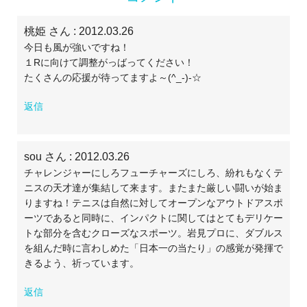
桃姫 さん
: 2012.03.26
今日も風が強いですね！
１Rに向けて調整がっばってください！
たくさんの応援が待ってますよ～(^_-)-☆
返信
sou さん
: 2012.03.26
チャレンジャーにしろフューチャーズにしろ、紛れもなくテ
ニスの天才達が集結して来ます。またまた厳しい闘いが始ま
りますね！テニスは自然に対してオープンなアウトドアスポ
ーツであると同時に、インパクトに関してはとてもデリケー
トな部分を含むクローズなスポーツ。岩見プロに、ダブルス
を組んだ時に言わしめた「日本一の当たり」の感覚が発揮で
きるよう、祈っています。
返信