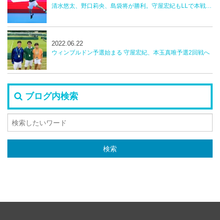
清水悠太、野口莉央、島袋将が勝利。守屋宏紀もLLで本戦へ！【楽天ジャパンオープンテニス】
2022.06.22
ウィンブルドン予選始まる 守屋宏紀、本玉真唯予選2回戦へ
ブログ内検索