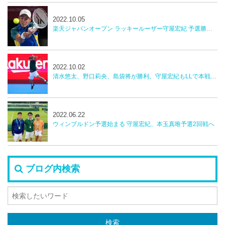
2022.10.05
楽天ジャパンオープン ラッキールーザー守屋宏紀 予選勝者野口莉央 勝利 2回戦へ
2022.10.02
清水悠太、野口莉央、島袋将が勝利。守屋宏紀もLLで本戦へ！【楽天ジャパンオープンテニス】
2022.06.22
ウィンブルドン予選始まる 守屋宏紀、本玉真唯予選2回戦へ
ブログ内検索