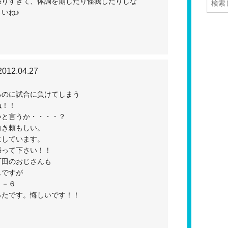
張りすぎて、体調を崩したり怪我したりしな
いね♪
2012.04.27
るのに試合に負けてしまう
ね！！
いと言うか・・・・？
向き頼もしい。
にしています。
張って下さい！！
町田のおじさんも
スですが
４－６
ったです。悔しいです！！