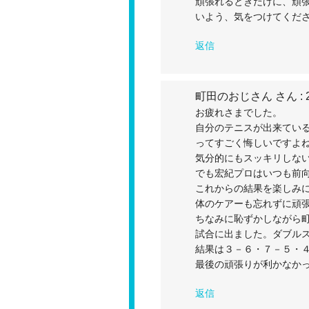
頑張れるときだけに、頑
いよう、気をつけてくださ
返信
町田のおじさん さん
: 
お疲れさまでした。
自分のテニスが出来てい
ってすごく悔しいですよ
気分的にもスッキリしな
でも宏紀プロはいつも前
これからの結果を楽しみ
体のケアーも忘れずに頑
ちなみに恥ずかしながら
試合に出ました。ダブル
結果は３－６・７－５・
最後の頑張りが利かなか
返信