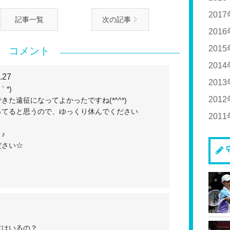
20
201
記事一覧
次の記事
20
20
201
20
20
201
20
コメント
20
20
201
.27
20
20
201
20
｀*)
20
20
201
20
た遠征になってよかったですね(*^^*)
ってると思うので、ゆっくり休んでください
20
20
201
20
20
20
20
♪
20
ださい☆
20
20
20
20
20
20
20
20
20
20
君はいるの？