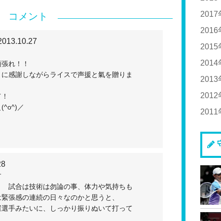
20
201
コメント
20
20
201
2013.10.27
20
20
201
20
20
20
201
頑張れ！！
とに感謝しながらライスで声援と氣を贈りま
20
20
201
20
20
20
201
20
て！
^o^)／
20
20
201
20
20
20
20
20
20
20
20
20
20
20
20
20
28
す
20
＾ 試合は技術は勿論の事、体力や気持ちも
20
は緊張感の連続の日々なのかと思うと、
屋選手みたいに、しっかり振りぬいて打って