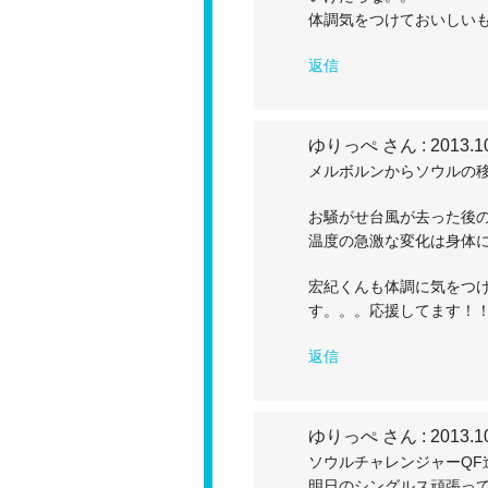
体調気をつけておいしい
返信
ゆりっぺ さん
: 2013.1
メルボルンからソウルの
お騒がせ台風が去った後
温度の急激な変化は身体
宏紀くんも体調に気をつ
す。。。応援してます！
返信
ゆりっぺ さん
: 2013.1
ソウルチャレンジャーQF
明日のシングルス頑張っ