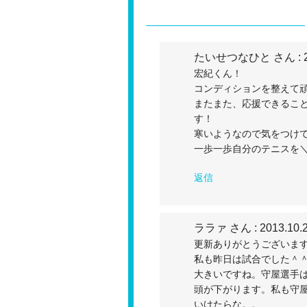
たいせつなひと さん
: 
宏紀くん！
コンディションを整えて
またまた、応援できるこ
す！
寒いようなので気をつけ
一歩一歩自分のテニスを＼(
返信
ララァ さん
: 2013.10.
更新ありがとうございま
私も昨日は試合でした＾
大きいですね。守屋選手
頭が下がります。私も守
いけたらな。。