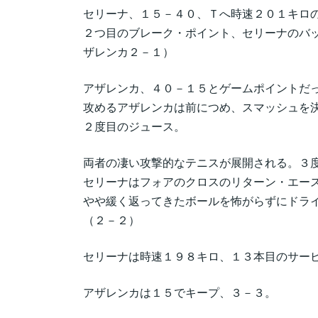
セリーナ、１５－４０、Ｔへ時速２０１キロ
２つ目のブレーク・ポイント、セリーナのバ
ザレンカ２－１）
アザレンカ、４０－１５とゲームポイントだ
攻めるアザレンカは前につめ、スマッシュを
２度目のジュース。
両者の凄い攻撃的なテニスが展開される。３
セリーナはフォアのクロスのリターン・エー
やや緩く返ってきたボールを怖がらずにドラ
（２－２）
セリーナは時速１９８キロ、１３本目のサー
アザレンカは１５でキープ、３－３。