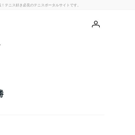
載！テニス好き必見のテニスポータルサイトです。
会
員
登
録
せ
勝