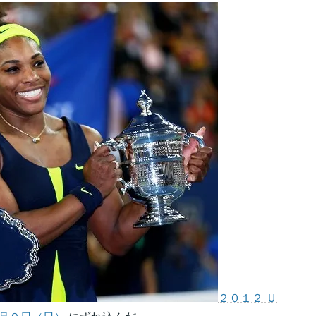
２０１２ Ｕ