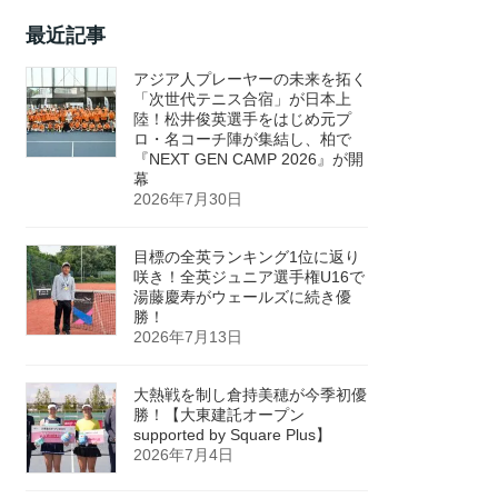
最近記事
アジア人プレーヤーの未来を拓く
「次世代テニス合宿」が日本上
陸！松井俊英選手をはじめ元プ
ロ・名コーチ陣が集結し、柏で
『NEXT GEN CAMP 2026』が開
幕
2026年7月30日
目標の全英ランキング1位に返り
咲き！全英ジュニア選手権U16で
湯藤慶寿がウェールズに続き優
勝！
2026年7月13日
大熱戦を制し倉持美穂が今季初優
勝！【大東建託オープン
supported by Square Plus】
2026年7月4日