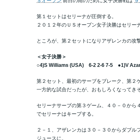
Ｓオープン
前日の雨のために女子決勝戦は
９
第１セットはセリーナが圧倒する。
２０１２年のＵＳオープン女子決勝はセリー
ところが、第２セットになりアザレンカの攻
＜女子決勝＞
○4)S Williams (USA) 6-2 2-6 7-5 ●1)V Aza
第２セット、最初のサーブをブレーク、第２
一方的な試合だったが、おもしろくなってき
セリーナサーブの第３ゲーム、４０－０から
でセリーナはキープする。
２－１、アザレンカは３０－３０からダブル
ジュースに。