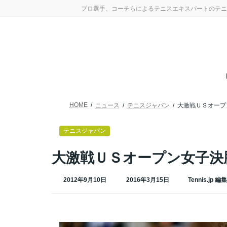
コ
ナ
プロ選手、コーチらによるテニスエキスパートのテニ
ン
ビ
テ
ゲ
ン
ー
ツ
シ
へ
ョ
ス
ン
キ
に
ッ
移
プ
動
HOME
ニュース
テニスジャパン
大激戦ＵＳオープ
テニスジャパン
大激戦ＵＳオープン女子決
最
2012年9月10日
2016年3月15日
Tennis.jp 編
終
更
新
日
時
: