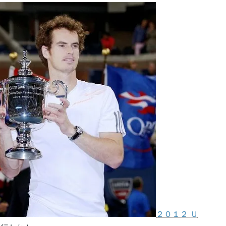
２０１２ Ｕ