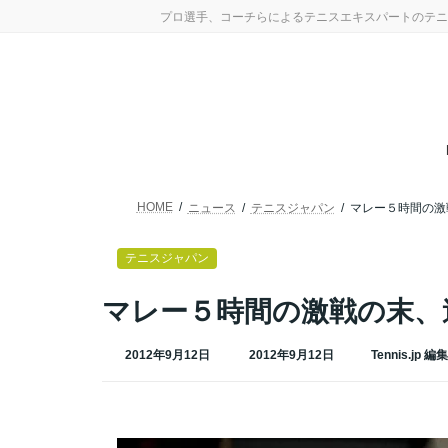
コ
ナ
プロ選手、コーチらによるテニスエキスパートのテニ
ン
ビ
テ
ゲ
ン
ー
ツ
シ
へ
ョ
ス
ン
キ
に
ッ
移
プ
動
HOME
ニュース
テニスジャパン
マレー５時間の激
テニスジャパン
マレー５時間の激戦の末、
最
2012年9月12日
2012年9月12日
Tennis.jp 編
終
更
新
日
時
: