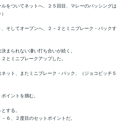
ールをついてネットへ、２５回目、マレーのパッシングは
０）
ト、そしてオープンへ、２－２とミニブレーク・バックす
は決まられない凄い打ち合いが続く。
－２とミニブレークアップした。
はネット、またミニブレーク・バック、（ジョコビッチ５
トポイントを掴む。
６とする。
７－６、２度目のセットポイントだ。