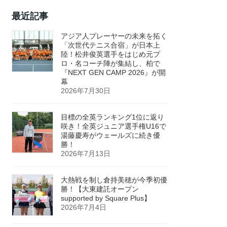
最近記事
アジア人プレーヤーの未来を拓く
「次世代テニス合宿」が日本上
陸！松井俊英選手をはじめ元プ
ロ・名コーチ陣が集結し、柏で
『NEXT GEN CAMP 2026』が開
幕
2026年7月30日
目標の全英ランキング1位に返り
咲き！全英ジュニア選手権U16で
湯藤慶寿がウェールズに続き優
勝！
2026年7月13日
大熱戦を制し倉持美穂が今季初優
勝！【大東建託オープン
supported by Square Plus】
2026年7月4日