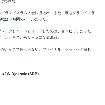
行われた。
のグランドスラム大会決勝進出、まだ１度もグランドスラ
勝戦は５時間のバトルだった。
ブレークし５－３とリードしたのはジョコビッチだった。
ドしたがそこから５－５になる混戦。
たが、そこで終わらない、ファイナル・セットへと縺れ
2 ●2)N Djokovic (SRB)