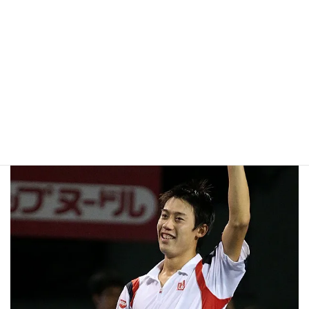
●杉田祐一/内山靖崇 2-6 6-7(4) ●D Bracciali(ITA)/F
Cermak(CZE)
ダブルスドロー
予選ドロー