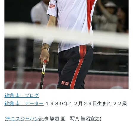
錦織 圭 ブログ
錦織 圭 データー
１９８９年１２月２９日生まれ ２２歳
(
テニスジャパン
記事 塚越 亘 写真 鯉沼宣之)